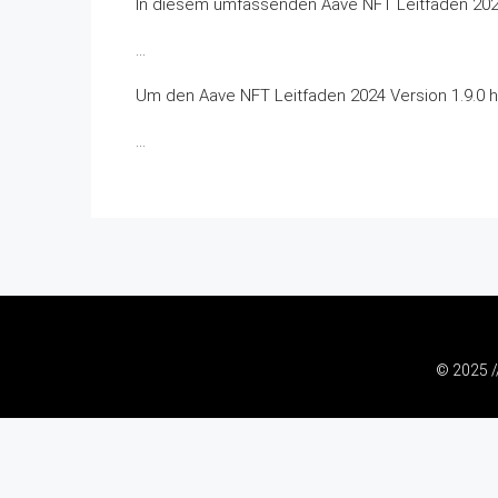
In diesem umfassenden Aave NFT Leitfaden 2024 
…
Um den Aave NFT Leitfaden 2024 Version 1.9.0 he
…
© 2025 /