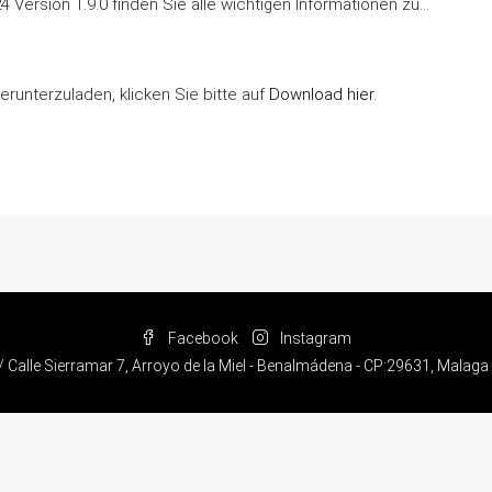
Version 1.9.0 finden Sie alle wichtigen Informationen zu…
runterzuladen, klicken Sie bitte auf
Download hier
.
Facebook
Instagram
/ Calle Sierramar 7, Arroyo de la Miel - Benalmádena - CP:29631, Malaga 