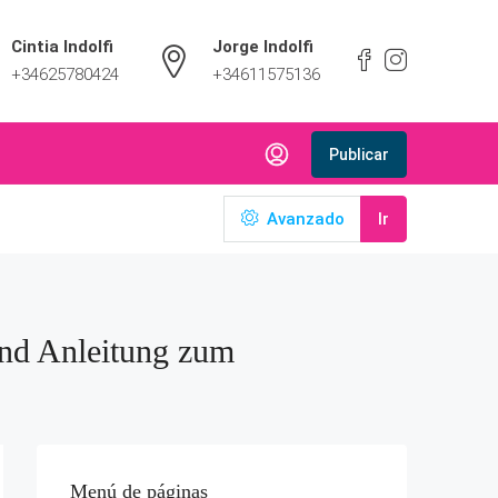
Cintia Indolfi
Jorge Indolfi
+34625780424
+34611575136
Publicar
Avanzado
Ir
und Anleitung zum
Menú de páginas