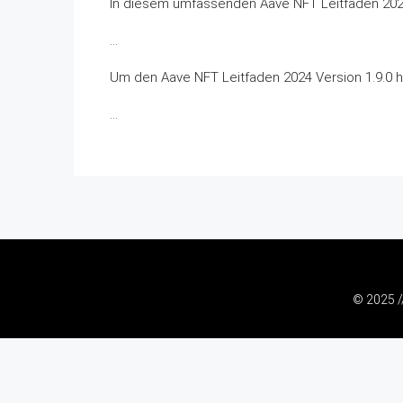
In diesem umfassenden Aave NFT Leitfaden 2024 
…
Um den Aave NFT Leitfaden 2024 Version 1.9.0 he
…
© 2025 /