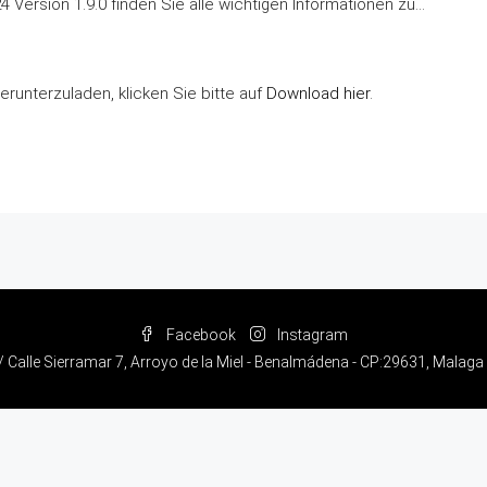
Version 1.9.0 finden Sie alle wichtigen Informationen zu…
runterzuladen, klicken Sie bitte auf
Download hier
.
Facebook
Instagram
/ Calle Sierramar 7, Arroyo de la Miel - Benalmádena - CP:29631, Malaga 