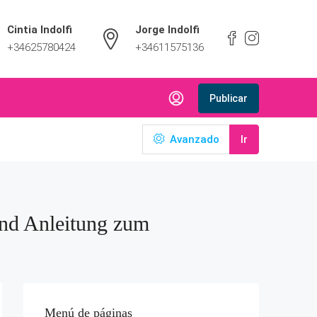
Cintia Indolfi
Jorge Indolfi
+34625780424
+34611575136
Publicar
Avanzado
Ir
und Anleitung zum
Menú de páginas