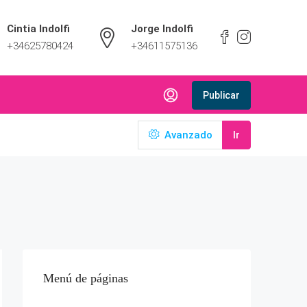
Cintia Indolfi
Jorge Indolfi
+34625780424
+34611575136
Publicar
Avanzado
Ir
Menú de páginas