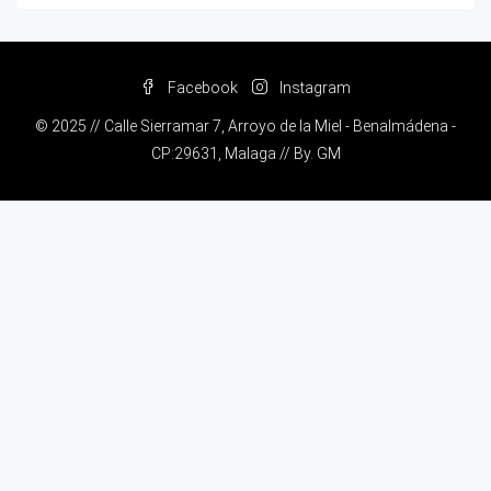
Facebook
Instagram
© 2025 // Calle Sierramar 7, Arroyo de la Miel - Benalmádena -
CP:29631, Malaga // By.
GM