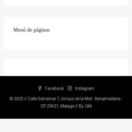
Menú de páginas
Facebook
Instagram
© 2025 // Calle Sierramar 7, Arroyo de la Miel - Benalmádena -
CP:29631, Malaga // By.
GM