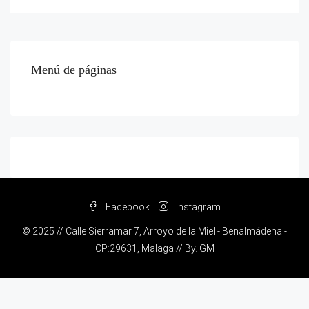
Menú de páginas
Facebook
Instagram
© 2025 // Calle Sierramar 7, Arroyo de la Miel - Benalmádena -
CP:29631, Malaga // By.
GM