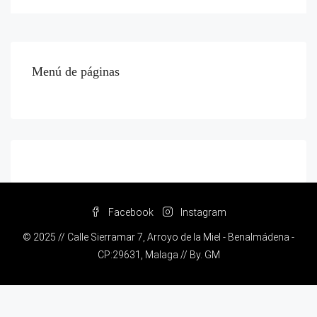
Menú de páginas
Facebook
Instagram
© 2025 // Calle Sierramar 7, Arroyo de la Miel - Benalmádena -
CP:29631, Malaga // By.
GM