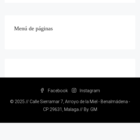
Menú de páginas
Facebook
Instagram
© 2025 // Calle Sierramar 7, Arroyo de la Miel - Benalmádena -
CP:29631, Malaga // By.
GM