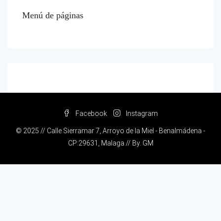
Menú de páginas
Facebook
Instagram
© 2025 // Calle Sierramar 7, Arroyo de la Miel - Benalmádena -
CP:29631, Malaga // By.
GM