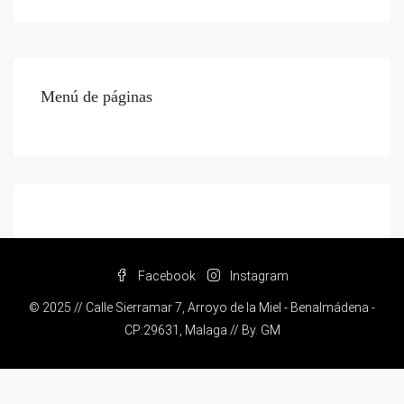
Menú de páginas
Facebook
Instagram
© 2025 // Calle Sierramar 7, Arroyo de la Miel - Benalmádena -
CP:29631, Malaga // By.
GM