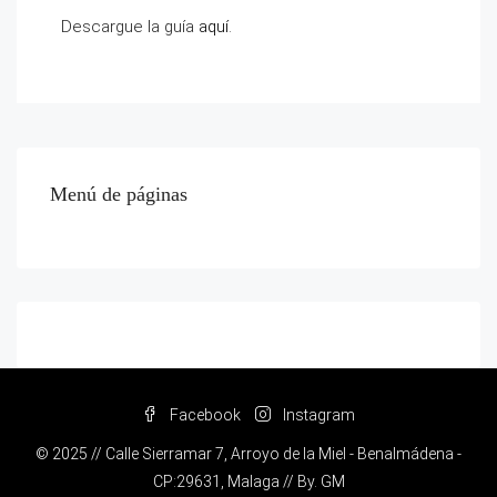
Descargue la guía
aquí
.
Menú de páginas
Facebook
Instagram
© 2025 // Calle Sierramar 7, Arroyo de la Miel - Benalmádena -
CP:29631, Malaga // By.
GM