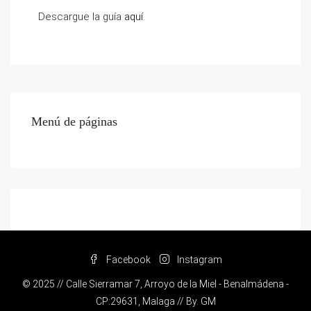
Descargue la guía
aquí
.
Menú de páginas
Facebook
Instagram
© 2025 // Calle Sierramar 7, Arroyo de la Miel - Benalmádena -
CP:29631, Malaga // By.
GM