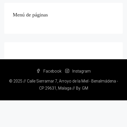
Menú de páginas
Facebook
Instagram
© 2025 // Calle Sierramar 7, Arroyo de la Miel - Benalmádena -
CP:29631, Malaga // By.
GM