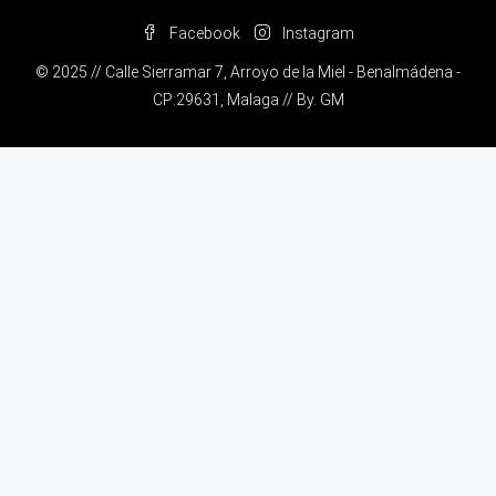
Facebook
Instagram
© 2025 // Calle Sierramar 7, Arroyo de la Miel - Benalmádena -
CP:29631, Malaga // By.
GM