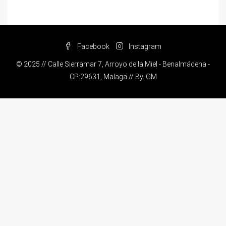
Facebook
Instagram
© 2025 // Calle Sierramar 7, Arroyo de la Miel - Benalmádena -
CP:29631, Malaga // By.
GM