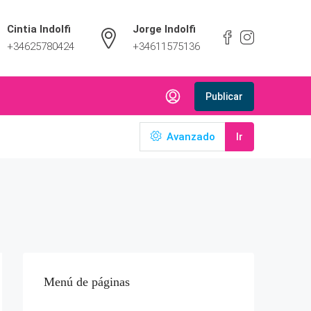
Cintia Indolfi
Jorge Indolfi
+34625780424
+34611575136
Publicar
Avanzado
Ir
Menú de páginas