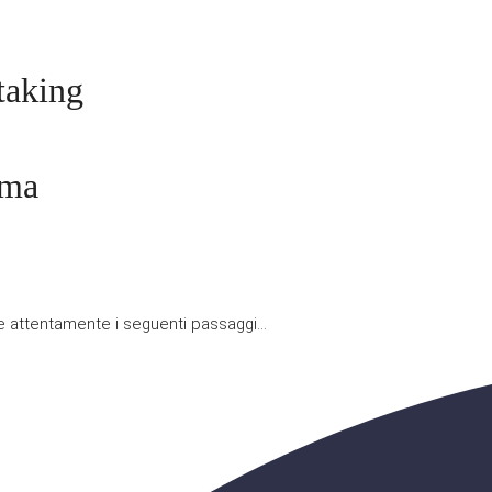
taking
ema
ire attentamente i seguenti passaggi…