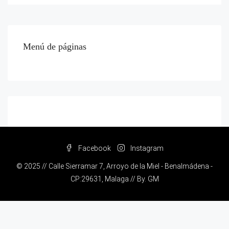
Menú de páginas
Facebook
Instagram
© 2025 // Calle Sierramar 7, Arroyo de la Miel - Benalmádena -
CP:29631, Malaga // By.
GM