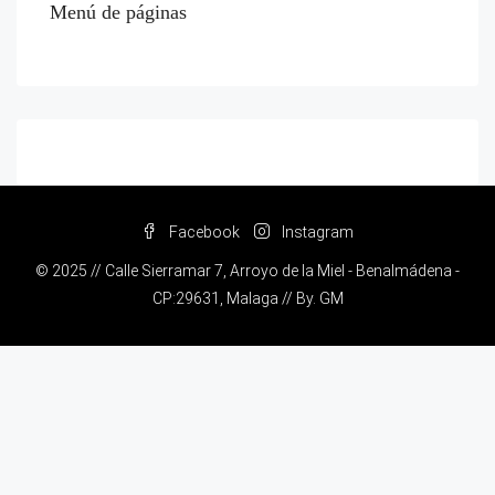
Menú de páginas
Facebook
Instagram
© 2025 // Calle Sierramar 7, Arroyo de la Miel - Benalmádena -
CP:29631, Malaga // By.
GM