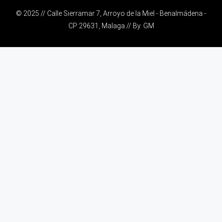
© 2025 // Calle Sierramar 7, Arroyo de la Miel - Benalmádena -
CP:29631, Malaga // By.
GM