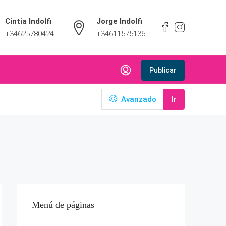
Cintia Indolfi
Jorge Indolfi
+34625780424
+34611575136
Publicar
Avanzado
Ir
Menú de páginas