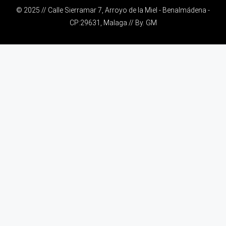
© 2025 // Calle Sierramar 7, Arroyo de la Miel - Benalmádena -
CP:29631, Malaga // By.
GM