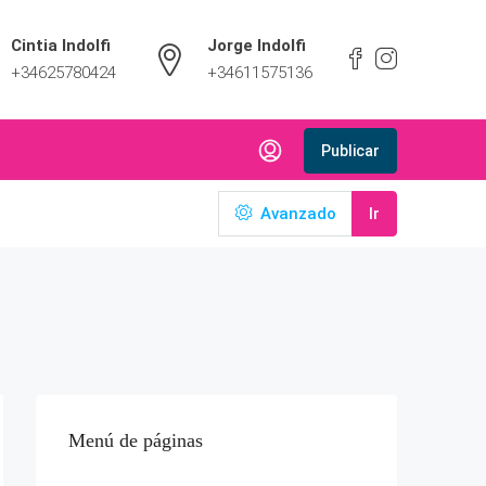
Cintia Indolfi
Jorge Indolfi
+34625780424
+34611575136
Publicar
Avanzado
Ir
Menú de páginas