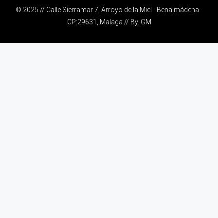
© 2025 // Calle Sierramar 7, Arroyo de la Miel - Benalmádena -
CP:29631, Malaga // By.
GM