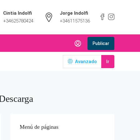
Cintia Indolfi
Jorge Indolfi
+34625780424
+34611575136
Publicar
Avanzado
Ir
Descarga
Menú de páginas