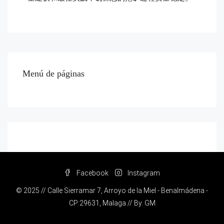
Menú de páginas
Facebook
Instagram
© 2025 // Calle Sierramar 7, Arroyo de la Miel - Benalmádena -
CP:29631, Malaga // By.
GM