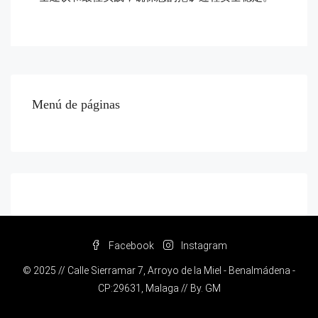
Menú de páginas
Facebook
Instagram
© 2025 // Calle Sierramar 7, Arroyo de la Miel - Benalmádena -
CP:29631, Malaga // By.
GM