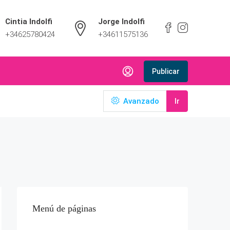
Cintia Indolfi
Jorge Indolfi
+34625780424
+34611575136
Publicar
Avanzado
Ir
2
Menú de páginas