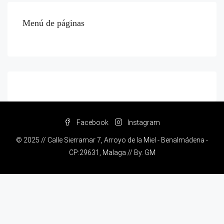
Menú de páginas
Facebook
Instagram
© 2025 // Calle Sierramar 7, Arroyo de la Miel - Benalmádena -
CP:29631, Malaga // By.
GM