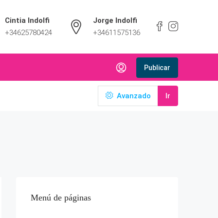
Cintia Indolfi
Jorge Indolfi
+34625780424
+34611575136
Publicar
Avanzado
Ir
Menú de páginas