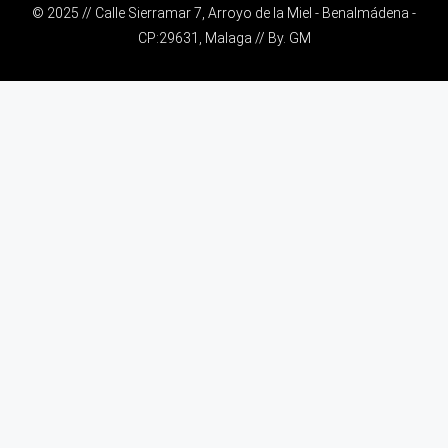
© 2025 // Calle Sierramar 7, Arroyo de la Miel - Benalmádena -
CP:29631, Malaga // By.
GM