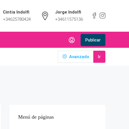
Cintia Indolfi
Jorge Indolfi
+34625780424
+34611575136
Publicar
Avanzado
Ir
Menú de páginas