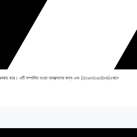
থ্য সরবরাহ করে। এটি সম্পাদিত হওয়া অ্যাক্সেসের জন্য এবং [downloadlink]এখানে