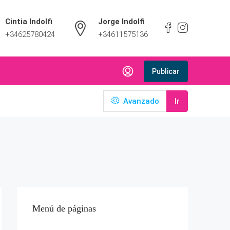
Cintia Indolfi
Jorge Indolfi
+34625780424
+34611575136
Publicar
Avanzado
Ir
Menú de páginas