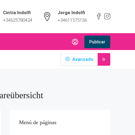
Cintia Indolfi
Jorge Indolfi
+34625780424
+34611575136
Publicar
Avanzado
Ir
reübersicht
Menú de páginas