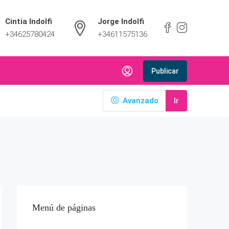
Cintia Indolfi
Jorge Indolfi
+34625780424
+34611575136
Publicar
Avanzado
Ir
Menú de páginas