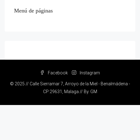
Menú de páginas
Facebook
Instagram
© 2025 // Calle Sierramar 7, Arroyo de la Miel - Benalmádena -
CP:29631, Malaga // By.
GM